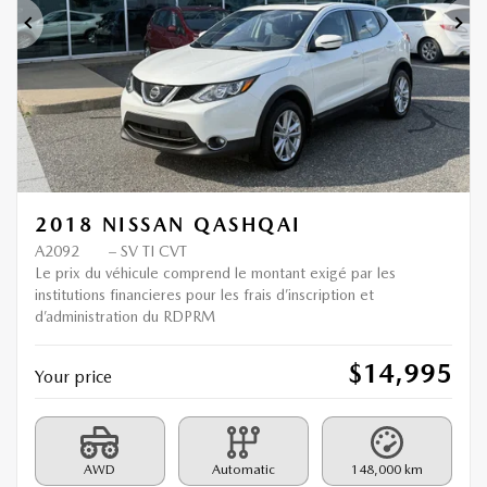
Previous
Ne
2018 NISSAN QASHQAI
A2092
– SV TI CVT
Le prix du véhicule comprend le montant exigé par les
institutions financieres pour les frais d’inscription et
d’administration du RDPRM
$
14,995
Your price
AWD
Automatic
148,000 km