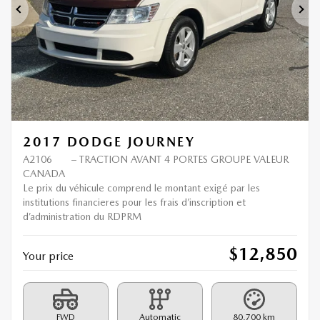
Previous
Ne
2017 DODGE JOURNEY
A2106
– TRACTION AVANT 4 PORTES GROUPE VALEUR
CANADA
Le prix du véhicule comprend le montant exigé par les
institutions financieres pour les frais d’inscription et
d’administration du RDPRM
$
12,850
Your price
FWD
Automatic
80,700 km