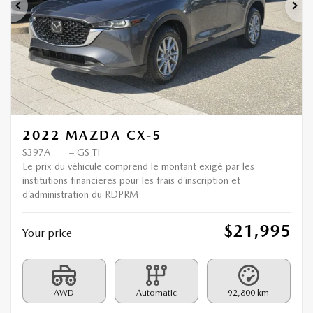
Previous
Ne
2022 MAZDA CX-5
S397A
– GS TI
Le prix du véhicule comprend le montant exigé par les
institutions financieres pour les frais d’inscription et
d’administration du RDPRM
$
21,995
Your price
AWD
Automatic
92,800 km