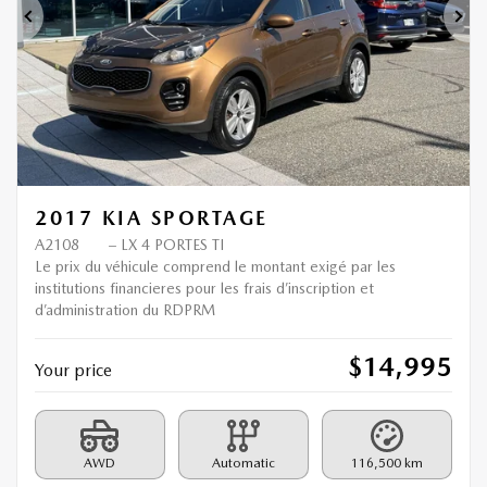
Previous
Ne
2017 KIA SPORTAGE
A2108
– LX 4 PORTES TI
Le prix du véhicule comprend le montant exigé par les
institutions financieres pour les frais d’inscription et
d’administration du RDPRM
$
14,995
Your price
AWD
Automatic
116,500 km