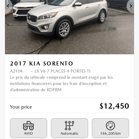
Previous
Ne
2017 KIA SORENTO
A2104
– LX V6 7 PLACES 4 PORTES TI
Le prix du véhicule comprend le montant exigé par les
institutions financieres pour les frais d’inscription et
d’administration du RDPRM
$
12,450
Your price
AWD
Automatic
166,200 km