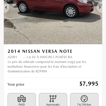
Previous
Ne
2014 NISSAN VERSA NOTE
A2091
– 1.6 SV À HAYON 5 PORTES BA
Le prix du véhicule comprend le montant exigé par les
institutions financieres pour les frais d’inscription et
d’administration du RDPRM
$
7,995
Your price
FWD
Automatic
74,700 km