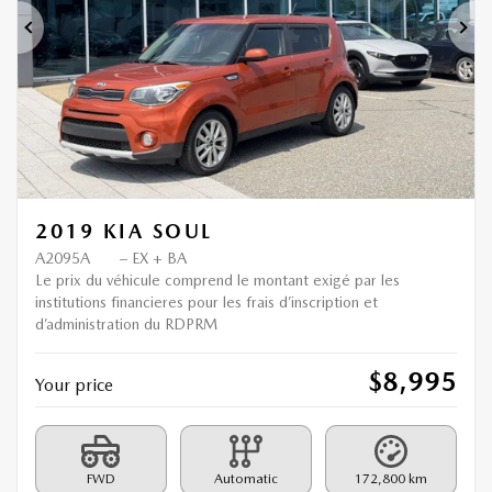
Previous
Ne
2019 KIA SOUL
A2095A
– EX + BA
Le prix du véhicule comprend le montant exigé par les
institutions financieres pour les frais d’inscription et
d’administration du RDPRM
$
8,995
Your price
FWD
Automatic
172,800 km