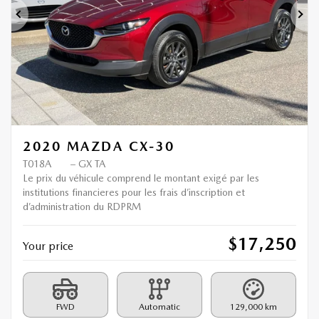
Previous
Ne
2020 MAZDA CX-30
T018A
– GX TA
Le prix du véhicule comprend le montant exigé par les
institutions financieres pour les frais d’inscription et
d’administration du RDPRM
$
17,250
Your price
FWD
Automatic
129,000 km