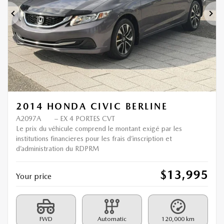
Previous
Ne
2014 HONDA CIVIC BERLINE
A2097A
– EX 4 PORTES CVT
Le prix du véhicule comprend le montant exigé par les
institutions financieres pour les frais d’inscription et
d’administration du RDPRM
$
13,995
Your price
FWD
Automatic
120,000 km