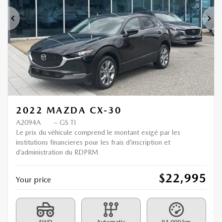
Previous
Ne
2022 MAZDA CX-30
A2094A
– GS TI
Le prix du véhicule comprend le montant exigé par les
institutions financieres pour les frais d’inscription et
d’administration du RDPRM
$
22,995
Your price
AWD
Automatic
93,000 km