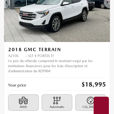
Previous
Ne
2018 GMC TERRAIN
A2105
– SLT 4 PORTES TI
Le prix du véhicule comprend le montant exigé par les
institutions financieres pour les frais d’inscription et
d’administration du RDPRM
$
18,995
Your price
AWD
Automatic
132,300 km