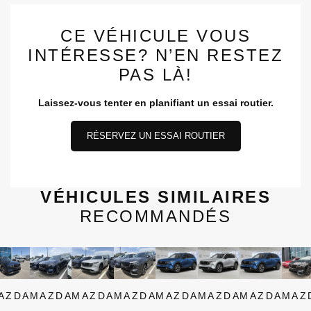
CE VÉHICULE VOUS
INTÉRESSE? N’EN RESTEZ
PAS LÀ!
Laissez-vous tenter en planifiant un essai routier.
RÉSERVEZ UN ESSAI ROUTIER
VÉHICULES SIMILAIRES
RECOMMANDÉS
AZDA
MAZDA
MAZDA
MAZDA
MAZDA
MAZDA
MAZDA
MAZ