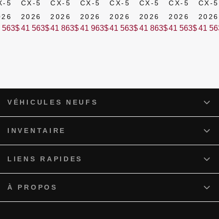
X-5
CX-5
CX-5
CX-5
CX-5
CX-5
CX-5
CX-5
026
2026
2026
2026
2026
2026
2026
2026
 563
$
41 563
$
41 863
$
41 963
$
41 563
$
41 863
$
41 563
$
41 56
VÉHICULES NEUFS
INVENTAIRE
LIENS RAPIDES
À PROPOS